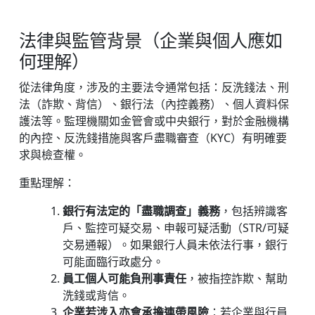
法律與監管背景（企業與個人應如
何理解）
從法律角度，涉及的主要法令通常包括：反洗錢法、刑
法（詐欺、背信）、銀行法（內控義務）、個人資料保
護法等。監理機關如金管會或中央銀行，對於金融機構
的內控、反洗錢措施與客戶盡職審查（KYC）有明確要
求與檢查權。
重點理解：
銀行有法定的「盡職調查」義務
，包括辨識客
戶、監控可疑交易、申報可疑活動（STR/可疑
交易通報）。如果銀行人員未依法行事，銀行
可能面臨行政處分。
員工個人可能負刑事責任
，被指控詐欺、幫助
洗錢或背信。
企業若涉入亦會承擔連帶風險
：若企業與行員