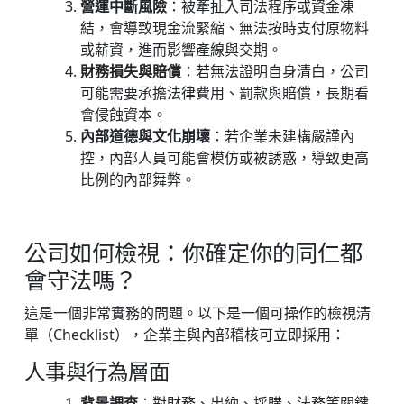
營運中斷風險
：被牽扯入司法程序或資金凍
結，會導致現金流緊縮、無法按時支付原物料
或薪資，進而影響產線與交期。
財務損失與賠償
：若無法證明自身清白，公司
可能需要承擔法律費用、罰款與賠償，長期看
會侵蝕資本。
內部道德與文化崩壞
：若企業未建構嚴謹內
控，內部人員可能會模仿或被誘惑，導致更高
比例的內部舞弊。
公司如何檢視：你確定你的同仁都
會守法嗎？
這是一個非常實務的問題。以下是一個可操作的檢視清
單（Checklist），企業主與內部稽核可立即採用：
人事與行為層面
背景調查
：對財務、出納、採購、法務等關鍵