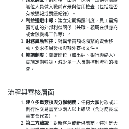
職位人員做入職前背景與信用檢查（包括是否
有被通報或罰鍰紀錄）。
利益迴避申報
：建立定期揭露制度，員工需揭
露可能的外部利益關係（兼職、親屬在供應商
或金融機構工作等）。
財務異動監控
：對異常高額或頻繁的資金移
動，要求多層簽核與額外審核文件。
輪調制度
：關鍵崗位（如出納、銀行聯絡人）
實施定期輪調，減少單一人長期控制流程的機
會。
流程與審核層面
建立多重簽核與分權制度
：任何大額付款或非
例行性交易需至少兩人以上確認（含財務長或
董事會代表）。
第三方驗證
：對新客戶或新供應商，特別是大