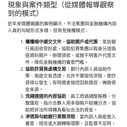
現象與案件類型（從媒體報導觀察
到的模式）
近年來媒體揭露的案例顯示，不法集團與金融機構內部
人員的勾結形式多樣，但常見幾種模式：
櫃檯暗中遞交文件、協助開戶或代簽
：某些銀
行員因收受好處，協助犯罪集團以假身分或偽
造資料開戶、辦理貸款，或替不明客戶代簽文
件，降低金融機構的審查門檻。
協助詐貸與虛構交易
：銀行內部人員協助作
票、偽造交易憑證、允許不實授信流程，使詐
貸得以發生；有時還會操控回款路徑，掩飾資
金來源。
洗錢通道的內部協助
：員工透過調整帳務、分
散匯款、指示合夥人用多個帳戶結構分流，協
助把非法所得轉為看似合法的資金。
滲透與勾結銀行業務流程
：當內部人員能進入
審查、授信或大額轉帳環節，且監督不足時，