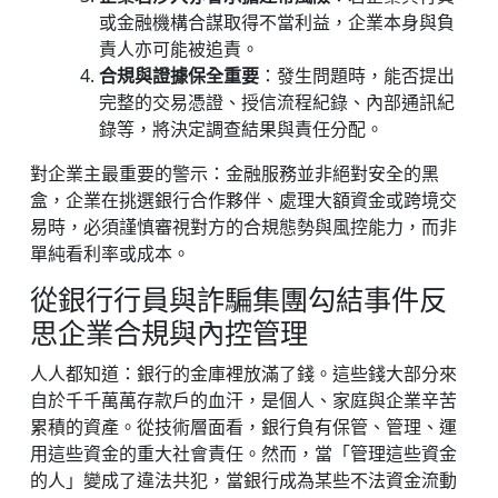
或金融機構合謀取得不當利益，企業本身與負
責人亦可能被追責。
合規與證據保全重要
：發生問題時，能否提出
完整的交易憑證、授信流程紀錄、內部通訊紀
錄等，將決定調查結果與責任分配。
對企業主最重要的警示：金融服務並非絕對安全的黑
盒，企業在挑選銀行合作夥伴、處理大額資金或跨境交
易時，必須謹慎審視對方的合規態勢與風控能力，而非
單純看利率或成本。
從銀行行員與詐騙集團勾結事件反
思企業合規與內控管理
人人都知道：銀行的金庫裡放滿了錢。這些錢大部分來
自於千千萬萬存款戶的血汗，是個人、家庭與企業辛苦
累積的資產。從技術層面看，銀行負有保管、管理、運
用這些資金的重大社會責任。然而，當「管理這些資金
的人」變成了違法共犯，當銀行成為某些不法資金流動