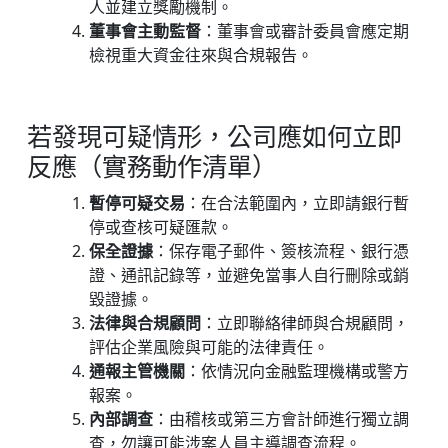
人並建立獎勵機制。
董事會主動監督
：董事會或審計委員會應定期
檢視重大資金往來與合規報告。
若發現可疑情形，公司應如何立即
反應（實務動作清單）
暫停可疑交易
：在合法範圍內，立即請銀行暫
停或查核可疑匯款。
保全證據
：保存電子郵件、簽核流程、銀行憑
證、通訊記錄等，並避免當事人自行刪除或銷
毀證據。
法律與合規顧問
：立即聯絡律師與合規顧問，
評估企業風險與可能的法律責任。
通報主管機關
：依情況向金融監理機構或警方
報案。
內部調查
：由稽核或第三方會計師進行獨立調
查，勿讓可能涉案人員主導調查流程。