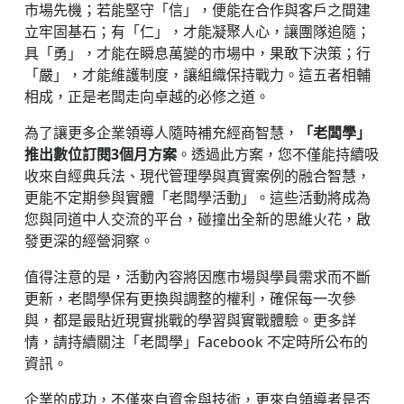
市場先機；若能堅守「信」，便能在合作與客戶之間建
立牢固基石；有「仁」，才能凝聚人心，讓團隊追隨；
具「勇」，才能在瞬息萬變的市場中，果敢下決策；行
「嚴」，才能維護制度，讓組織保持戰力。這五者相輔
相成，正是老闆走向卓越的必修之道。
為了讓更多企業領導人隨時補充經商智慧，
「老闆學」
推出數位訂閱3個月方案
。透過此方案，您不僅能持續吸
收來自經典兵法、現代管理學與真實案例的融合智慧，
更能不定期參與實體「老闆學活動」。這些活動將成為
您與同道中人交流的平台，碰撞出全新的思維火花，啟
發更深的經營洞察。
值得注意的是，活動內容將因應市場與學員需求而不斷
更新，老闆學保有更換與調整的權利，確保每一次參
與，都是最貼近現實挑戰的學習與實戰體驗。更多詳
情，請持續關注「老闆學」Facebook 不定時所公布的
資訊。
企業的成功，不僅來自資金與技術，更來自領導者是否