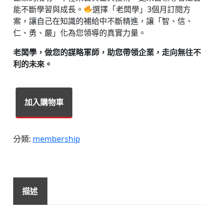
能不斷學習與成長。
選擇「老闆學」3個月訂閱方
案，讓自己在知識的補給中不斷精進，讓「智、信、
仁、勇、嚴」化為您領導的真實力量。
老闆學，做您的謀略軍師，助您帶領企業，走向無往不
利的未來。
破
加入購物車
釜
沉
舟
分類:
membership
數
位
訂
閱
3
描述
個
月