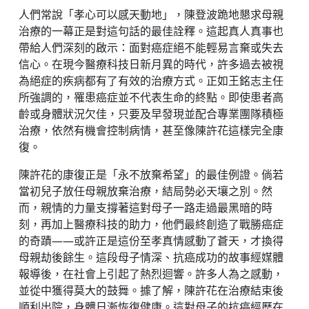
人們常說「孝心可以感天動地」，陳登波跪地懇求母親
治療的一幕正是對這句話的最佳詮釋。這起真人真事也
帶給人們深刻的啟示：面對癌症絕不能輕易言棄或失去
信心。在現今醫療科技日新月異的時代，許多過去被視
為絕症的疾病都有了有效的治療方式。正如王銘志主任
所強調的，罹患癌症並不代表生命的終點。即使患者高
齡或身體狀況欠佳，只要及早發現並配合專業團隊積極
治療，依然有機會控制病情，甚至像陳許花這樣完全康
復。
陳許花的康復正是「永不放棄希望」的最佳例證。倘若
當初兒子放任母親放棄治療，結局勢必天壤之別。然
而，親情的力量支撐著這對母子一路走過最黑暗的時
刻，再加上醫療科技的助力，他們最終創造了戰勝癌症
的奇蹟——或許正是這份至孝真情感動了蒼天，才換得
母親劫後餘生。這段母子情深、抗癌成功的故事經媒體
報導後，在社會上引起了熱烈迴響。許多人為之感動，
並從中獲得莫大的鼓舞。據了解，陳許花在治療結束後
順利出院，身體日漸恢復健康。這對母子的抗癌經歷在