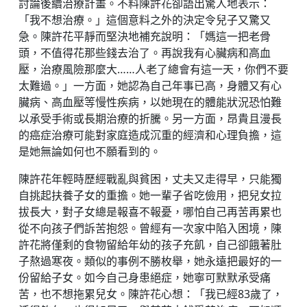
討論後續治療計畫。不料陳許花卻語出驚人地表示：
「我不想治療。」這個意料之外的決定令兒子又驚又
急。陳許花平靜而堅決地補充說明：「媽這一把老骨
頭，不值得花那些錢去治了。再說我有心臟病和高血
壓，治療風險那麼大……人老了總會有這一天，你們不要
太難過。」一方面，她認為自己年事已高，身體又有心
臟病、高血壓等慢性疾病，以她現在的體能狀況恐怕難
以承受手術或長期治療的折騰。另一方面，昂貴且漫長
的癌症治療可能對家庭造成沉重的經濟和心理負擔，這
是她無論如何也不願看到的。
陳許花年輕時歷經戰亂與貧困，丈夫又走得早，只能獨
自挑起扶養子女的重擔。她一輩子省吃儉用，把兒女拉
拔長大，對子女總是報喜不報憂，哪怕自己再苦再累也
從不向孩子們訴苦抱怨。曾經有一次家中陷入困境，陳
許花將僅剩的食物留給年幼的孩子充飢，自己卻餓著肚
子熬過寒夜。類似的事例不勝枚舉，她永遠把最好的一
份留給子女。如今自己身患絕症，她寧可默默承受痛
苦，也不想拖累兒女。陳許花心想：「我已經83歲了，