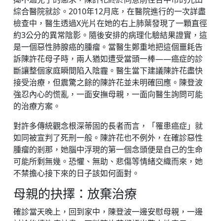
綜合醫院就診。2010年12月底，在醫院進行的一次詳盡
檢查中，醫生透過X光片在她的右上肺葉發現了一顆直徑
約3公分的異常陰影。隨後安排的病理化驗結果證實，這
是一個惡性肺腺癌的腫瘤。當醫生鄭重地把這個噩耗告
訴陳許花母子時，兩人猶如遭受當頭一棒——癌症的診
斷讓整個家庭瞬間陷入陰霾。醫生當下建議陳許花盡快
接受治療，但震驚之餘的陳許花並未明確回應。陳登波
強忍內心的慌亂，一面安撫母親，一面向醫生詢問可能
的治療方案。
對許多傳統觀念根深蒂固的長者而言，「罹患癌症」就
如同被宣判了死刑一般。陳許花也不例外，在確診惡性
腫瘤的剎那，她腦中浮現的第一個念頭便是自己的生命
可能所剩無幾。恐懼、無助、悲傷等情緒交織而來，她
不禁擔心接下來的日子該如何面對。
母親的抉擇：放棄治療
確診當天晚上，回到家中，陳登波一邊安慰母親，一邊