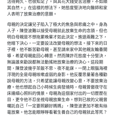
活得夠久、也很知足了。與其花大錢受苦治療，不如順
其自然。」在這樣的想法下，她態度堅決地向醫師和家
人表明了放棄治療的意願。
母親的決定讓兒子陷入了極大的焦急與悲痛之中。身為
人子，陳登波難以接受母親就此放棄生命的念頭，但也
明白母親是不想拖累晚輩才如此決定。進退兩難之下，
他暗下決心，一定要設法改變母親的想法。接下來的日
子裡，他不斷苦勸母親，甚至請來家中其他親友輪番開
導，希望母親能回心轉意。然而陳許花態度十分堅決，
無論誰來勸說都無法動搖她放棄治療的決心。這段期
間，陳登波幾乎茶飯不思、夜不能寐，一閉上眼腦海裡
浮現的全是母親咳嗽虛弱的身影。他反覆思量著各種勸
說母親的方法，只希望能讓母親改變心意，不要放棄治
療。他也想起自己小時候生病發燒時，母親曾徹夜守在
床邊細心照料的情景。母親為這個家付出的一切歷歷在
目，更令他不忍坐視母親放棄生命。想到已故的父親曾
囑託自己「一定要照顧好媽媽」，陳登波更加不敢有絲
毫放棄。他怎能眼睜睜看著生養自己的母親就此等死？