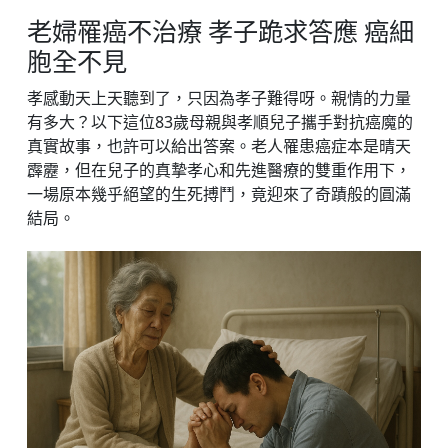
老婦罹癌不治療 孝子跪求答應 癌細
胞全不見
孝感動天上天聽到了，只因為孝子難得呀。親情的力量
有多大？以下這位83歲母親與孝順兒子攜手對抗癌魔的
真實故事，也許可以給出答案。老人罹患癌症本是晴天
霹靂，但在兒子的真摯孝心和先進醫療的雙重作用下，
一場原本幾乎絕望的生死搏鬥，竟迎來了奇蹟般的圓滿
結局。