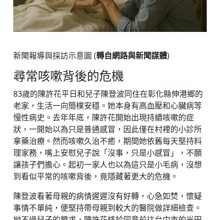
新聞報導與採訪示意圖 (
轉自網路與新聞謀體
)
尋常咳嗽背後的危機
83歲的陳許花平日和兒子陳登波同住在彰化縣伸港鄉的
老家，生活一向簡樸安穩。她本身有高血壓和心臟病等
慢性病史。去年年底，陳許花開始出現持續咳嗽的症
狀，一開始以為只是普通感冒，因此僅在村裡的小診所
拿藥治療。然而咳嗽久治不癒，期間她依舊每天堅持料
理家務，嘴上安慰兒子說「沒事，只是小感冒」，不願
讓孩子們擔心。起初一家人也以為這只是小毛病，沒想
到看似平常的咳嗽背後，竟隱藏著更大的危機。
陳登波看著母親的病情遲遲沒有好轉，心急如焚，懷疑
事情不單純，便堅持帶母親到較大的醫院做詳細檢查。
拗不過兒子的懇求，陳許花終於同意前往台中市的光田