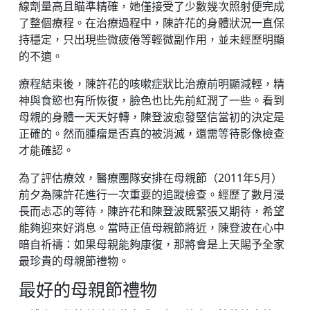
線劑量高且瞄準精確，她僅接受了少數幾次照射便完成
了整個療程。在治療過程中，陳許花的身體狀況一直保
持穩定，只出現些微疲倦等輕微副作用，並未經歷明顯
的不適。
療程結束後，陳許花的咳嗽症狀比治療前明顯減輕，精
神與食慾也有所恢復，臉色也比先前紅潤了一些。看到
母親的身體一天天好轉，陳登波愈發堅信當初的決定是
正確的。然而腫瘤是否真的被消滅，還需等待影像檢查
才能確認。
為了評估療效，醫療團隊安排在母親節（2011年5月）
前夕為陳許花進行一次重要的追蹤檢查。經歷了數月漫
長而忐忑的等待，陳許花和陳登波既緊張又期待，希望
能夠迎來好消息。當時正值母親節將近，陳登波在心中
暗自祈禱：如果母親能夠康復，那將會是上天賜予全家
最珍貴的母親節禮物。
最好的母親節禮物