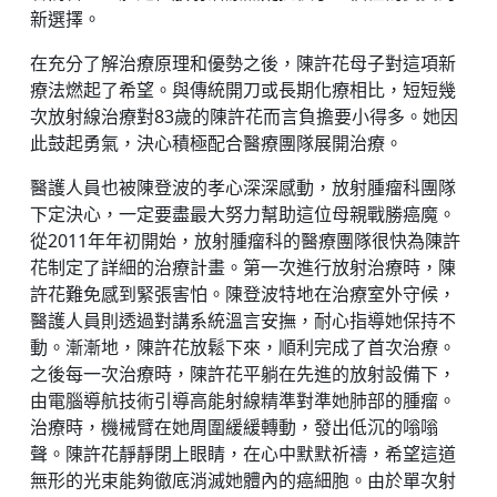
新選擇。
在充分了解治療原理和優勢之後，陳許花母子對這項新
療法燃起了希望。與傳統開刀或長期化療相比，短短幾
次放射線治療對83歲的陳許花而言負擔要小得多。她因
此鼓起勇氣，決心積極配合醫療團隊展開治療。
醫護人員也被陳登波的孝心深深感動，放射腫瘤科團隊
下定決心，一定要盡最大努力幫助這位母親戰勝癌魔。
從2011年年初開始，放射腫瘤科的醫療團隊很快為陳許
花制定了詳細的治療計畫。第一次進行放射治療時，陳
許花難免感到緊張害怕。陳登波特地在治療室外守候，
醫護人員則透過對講系統溫言安撫，耐心指導她保持不
動。漸漸地，陳許花放鬆下來，順利完成了首次治療。
之後每一次治療時，陳許花平躺在先進的放射設備下，
由電腦導航技術引導高能射線精準對準她肺部的腫瘤。
治療時，機械臂在她周圍緩緩轉動，發出低沉的嗡嗡
聲。陳許花靜靜閉上眼睛，在心中默默祈禱，希望這道
無形的光束能夠徹底消滅她體內的癌細胞。由於單次射