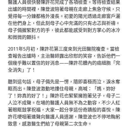
醫護人員很快替陳許花完成了各項檢查。等待檢查結果
出爐的時間裡，陳登波陪著母親在走廊上焦急守候，只
覺得每一分鐘都格外漫長。初夏的陽光透過走廊窗戶灑
在他們身上，但此刻母子心中充滿的只有忐忑與祈禱。
母子倆握緊對方的手，彼此都能感受到對方掌心的冰冷
和微微的顫抖。
2011年5月初，陳許花第三度來到光田醫院複查。當檢
查報告出爐時，主治醫師露出欣慰的笑容，告訴他們一
個幾乎難以置信的好消息——陳許花體內的癌細胞「完
全消失」了！
聽到這句話，母子倆先是一愣，隨即喜極而泣，淚水奪
眶而出。陳登波激動地摟住母親，高喊：「媽，妳好
了！妳真的好了！」陳許花也緊緊擁抱著兒子，母子二
人泣不成聲。在場的醫護人員無不為之動容，不少人紅
著眼眶鼓掌祝福，大家一起分享這份奇蹟般的喜悅。陳
許花哽咽著連聲向醫護人員道謝，陳登波也不停地鞠躬
致意，感激醫生們給了母親第二次生命。