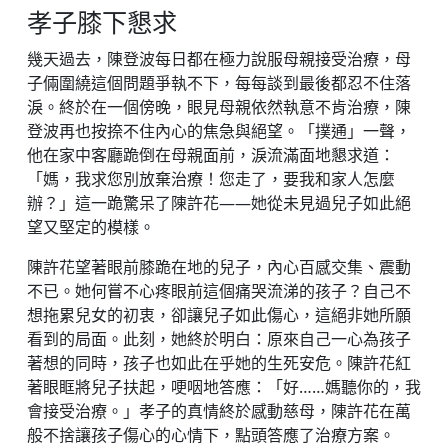
孝子膝下懇求
幾天過去，陳登波每日都在極力說服母親接受治療，母
子倆圍繞這個問題爭執不下，每每談到最後都忍不住落
淚。終於在一個傍晚，眼見母親依然執意不肯治療，陳
登波再也按捺不住內心的焦急與絕望。「撲通」一聲，
他在家中客廳跪倒在母親面前，淚流滿面地懇求道：
「媽，我求您別放棄治療！您走了，要我和家人怎麼
辦？」這一跪驚呆了陳許花——她從未見過兒子如此絕
望又堅定的模樣。
陳許花望著眼前膝跪在地的兒子，內心百感交集、震動
不已。她何嘗不心疼眼前這個痛哭流涕的孩子？自己不
想拖累兒女的初衷，卻讓兒子如此傷心，這絕非她所願
看到的局面。此刻，她終於明白：原來自己一心為孩子
著想的同時，孩子也如此在乎她的生死安危。陳許花紅
著眼眶將兒子扶起，哽咽地答應：「好……媽聽你的，我
會接受治療。」孝子的真情終於感動慈母，陳許花在萬
般不捨讓孩子傷心的心情下，點頭答應了治療方案。