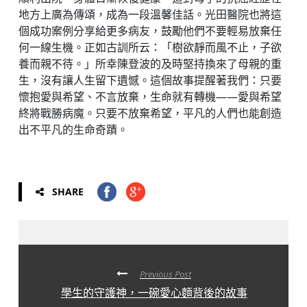
地方上廣為傳頌，成為一段溫馨佳話。光田醫院也將這
個成功案例分享給更多病友，鼓勵他們不要輕易放棄任
何一線生機。正如古訓所云：「樹欲靜而風不止，子欲
養而親不待。」所幸陳登波的及時堅持換來了母親的重
生，沒有讓人生留下遺憾。這個故事提醒著我們：只要
懷抱愛與希望、不言放棄，生命就有轉機——愛與希望
終將戰勝病魔。只要不放棄希望，平凡的人們也能創造
出不平凡的生命奇蹟。
SHARE
Previous Post
學生的守護神，一碗愛心麵背後的故事