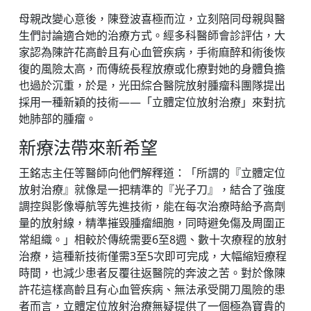
母親改變心意後，陳登波喜極而泣，立刻陪同母親與醫
生們討論適合她的治療方式。經多科醫師會診評估，大
家認為陳許花高齡且有心血管疾病，手術麻醉和術後恢
復的風險太高，而傳統長程放療或化療對她的身體負擔
也過於沉重，於是，光田綜合醫院放射腫瘤科團隊提出
採用一種新穎的技術——「立體定位放射治療」來對抗
她肺部的腫瘤。
新療法帶來新希望
王銘志主任等醫師向他們解釋道：「所謂的『立體定位
放射治療』就像是一把精準的『光子刀』，結合了強度
調控與影像導航等先進技術，能在每次治療時給予高劑
量的放射線，精準摧毀腫瘤細胞，同時避免傷及周圍正
常組織。」相較於傳統需要6至8週、數十次療程的放射
治療，這種新技術僅需3至5次即可完成，大幅縮短療程
時間，也減少患者反覆往返醫院的奔波之苦。對於像陳
許花這樣高齡且有心血管疾病、無法承受開刀風險的患
者而言，立體定位放射治療無疑提供了一個極為寶貴的