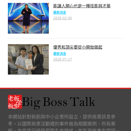
能讓人開心也是一種技能與才華
最新消息
2026-02-06
優秀和頂尖要從小開始做起
最新消息
2026-01-27
本網站針對新創與中小企業所設立，提供商業訊息參
考。以國際商業活動裡的事件做為相關案例，所有案
例，內容皆已經使用匿名來描述，如有與故事有雷同，