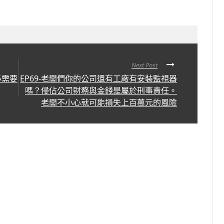
Next Post
必需要
EP69-老闆們你的公司還有工廠有安裝監視器
嗎？侵佔公司財務與金錢是屬於刑事責任。
老闆不小心就可能損失上百萬元的風險