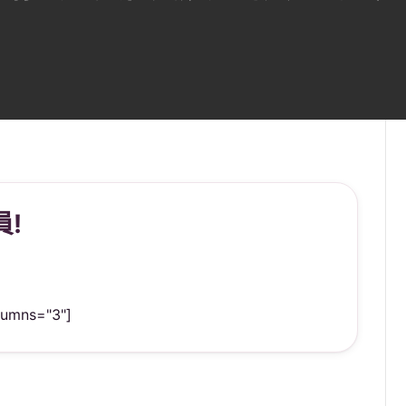
!
lumns="3"]